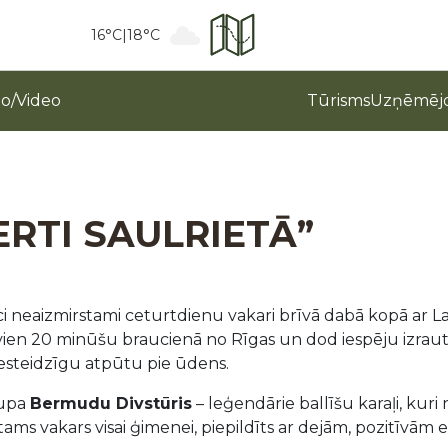
16°C
|
18°C
to/Video
Tūrisms
Uzņēmējd
RTI SAULRIETĀ”
ieci neaizmirstami ceturtdienu vakari brīvā dabā kopā ar L
ien 20 minūšu braucienā no Rīgas un dod iespēju izrauties
esteidzīgu atpūtu pie ūdens.
rupa
Bermudu Divstūris
– leģendārie ballīšu karaļi, kur
ms vakars visai ģimenei, piepildīts ar dejām, pozitīvām 