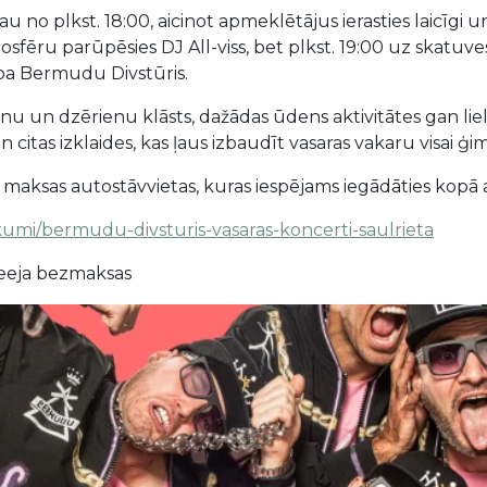
au no plkst. 18:00, aicinot apmeklētājus ierasties laicīg
sfēru parūpēsies DJ All-viss, bet plkst. 19:00 uz skatuves
upa Bermudu Divstūris.
nu un dzērienu klāsts, dažādas ūdens aktivitātes gan lie
citas izklaides, kas ļaus izbaudīt vasaras vakaru visai ģi
s maksas autostāvvietas, kuras iespējams iegādāties kopā 
kumi/bermudu-divsturis-vasaras-koncerti-saulrieta
eeja bezmaksas