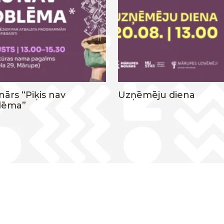
ārs “Piķis nav
Uzņēmēju diena
lēma”