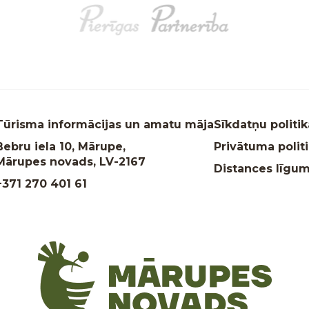
Tūrisma informācijas un amatu māja
Sīkdatņu politik
Bebru iela 10, Mārupe,
Privātuma polit
Mārupes novads, LV-2167
Distances līgu
+371 270 401 61