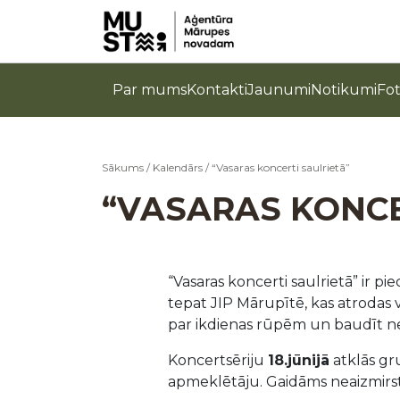
Par mums
Kontakti
Jaunumi
Notikumi
Fo
Sākums
/
Kalendārs
/
“Vasaras koncerti saulrietā”
“VASARAS KONCE
“Vasaras koncerti saulrietā” ir p
tepat JIP Mārupītē, kas atrodas v
par ikdienas rūpēm un baudīt n
Koncertsēriju
18.jūnijā
atklās g
apmeklētāju. Gaidāms neaizmirsta