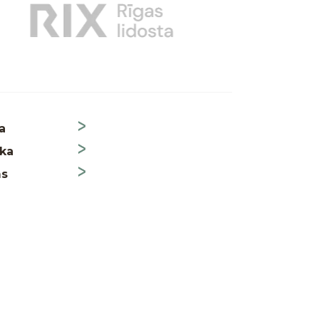
a
ika
ms