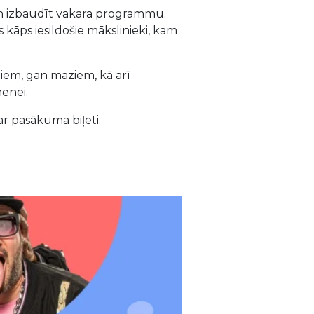
i un izbaudīt vakara programmu.
 kāps iesildošie mākslinieki, kam
liem, gan maziem, kā arī
menei.
ar pasākuma biļeti.