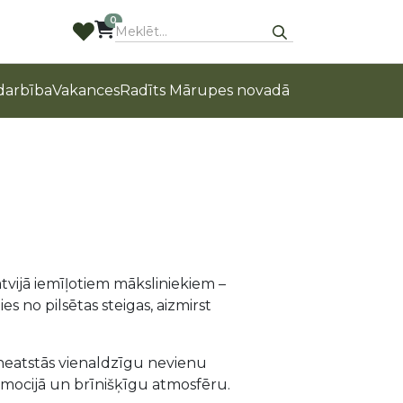
0
arbība
Vakances
Radīts Mārupes novadā
atvijā iemīļotiem māksliniekiem –
 no pilsētas steigas, aizmirst
i neatstās vienaldzīgu nevienu
emocijā un brīnišķīgu atmosfēru.