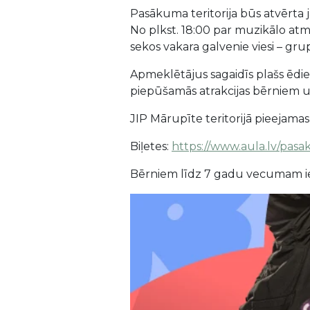
Pasākuma teritorija būs atvērta j
No plkst. 18:00 par muzikālo atmo
sekos vakara galvenie viesi – gr
Apmeklētājus sagaidīs plašs ēdie
piepūšamās atrakcijas bērniem un 
JIP Mārupīte teritorijā pieejama
Biļetes:
https://www.aula.lv/pasa
Bērniem līdz 7 gadu vecumam i