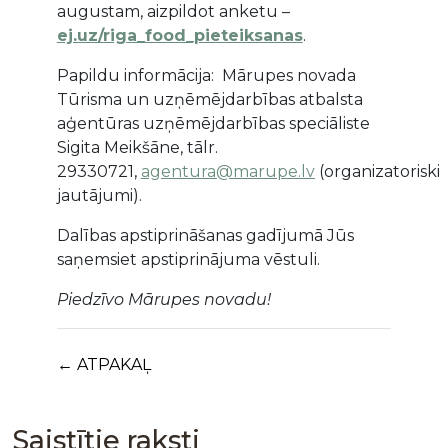
augustam, aizpildot anketu –
ej.uz/riga_food_pieteiksanas
.
Papildu informācija: Mārupes novada
Tūrisma un uzņēmējdarbības atbalsta
aģentūras uzņēmējdarbības speciāliste
Sigita Meikšāne, tālr.
29330721,
agentura@marupe.lv
(organizatoriski
jautājumi).
Dalības apstiprināšanas gadījumā Jūs
saņemsiet apstiprinājuma vēstuli.
Piedzīvo Mārupes novadu!
← ATPAKAĻ
Saistītie raksti