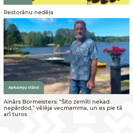
Restorānu nedēļa
Apkaimju stāsti
Ainārs Bormeisters: “Šito zemīti nekad
nepārdod,” vēlēja vecmamma, un es pie tā
arī turos