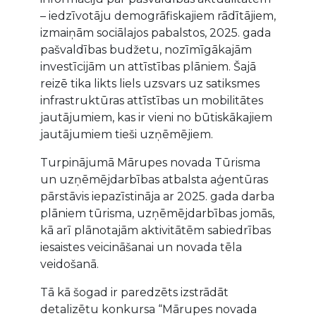
– iedzīvotāju demogrāfiskajiem rādītājiem,
izmaiņām sociālajos pabalstos, 2025. gada
pašvaldības budžetu, nozīmīgākajām
investīcijām un attīstības plāniem. Šajā
reizē tika likts liels uzsvars uz satiksmes
infrastruktūras attīstības un mobilitātes
jautājumiem, kas ir vieni no būtiskākajiem
jautājumiem tieši uzņēmējiem.
Turpinājumā Mārupes novada Tūrisma
un uzņēmējdarbības atbalsta aģentūras
pārstāvis iepazīstināja ar 2025. gada darba
plāniem tūrisma, uzņēmējdarbības jomās,
kā arī plānotajām aktivitātēm sabiedrības
iesaistes veicināšanai un novada tēla
veidošanā.
Tā kā šogad ir paredzēts izstrādāt
detalizētu konkursa “Mārupes novada