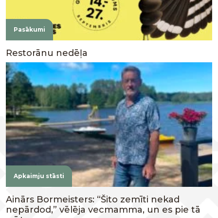
Pasākumi
Restorānu nedēļa
Apkaimju stāsti
Ainārs Bormeisters: “Šito zemīti nekad
nepārdod,” vēlēja vecmamma, un es pie tā