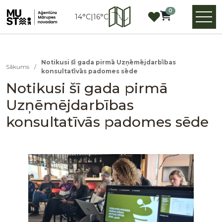
0
14°C
|
16°C
Notikusi šī gada pirmā Uzņēmējdarbības
Sākums
/
konsultatīvās padomes sēde
Notikusi šī gada pirmā
Uzņēmējdarbības
konsultatīvās padomes sēde