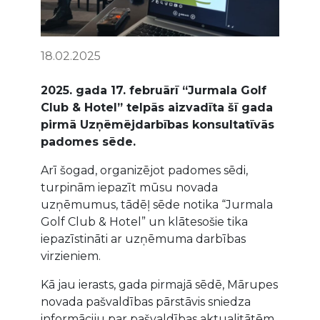
18.02.2025
2025. gada 17. februārī “Jurmala Golf
Club & Hotel” telpās aizvadīta šī gada
pirmā Uzņēmējdarbības konsultatīvās
padomes sēde.
Arī šogad, organizējot padomes sēdi,
turpinām iepazīt mūsu novada
uzņēmumus, tādēļ sēde notika “Jurmala
Golf Club & Hotel” un klātesošie tika
iepazīstināti ar uzņēmuma darbības
virzieniem.
Kā jau ierasts, gada pirmajā sēdē, Mārupes
novada pašvaldības pārstāvis sniedza
informāciju par pašvaldības aktualitātēm