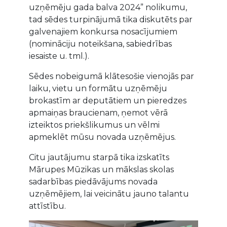
uzņēmēju gada balva 2024” nolikumu,
tad sēdes turpinājumā tika diskutēts par
galvenajiem konkursa nosacījumiem
(nomināciju noteikšana, sabiedrības
iesaiste u. tml.).
Sēdes nobeigumā klātesošie vienojās par
laiku, vietu un formātu uzņēmēju
brokastīm ar deputātiem un pieredzes
apmaiņas braucienam, ņemot vērā
izteiktos priekšlikumus un vēlmi
apmeklēt mūsu novada uzņēmējus.
Citu jautājumu starpā tika izskatīts
Mārupes Mūzikas un mākslas skolas
sadarbības piedāvājums novada
uzņēmējiem, lai veicinātu jauno talantu
attīstību.