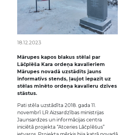
18.12.2023
Mārupes kapos blakus stēlai par
Lāčplēša Kara ordeņa kavalieriem
Mārupes novadā uzstādīts jauns
informatīvs stends, ļaujot iepazīt uz
stēlas minēto ordeņa kavalieru dzīves
stāstus.
Pati stēla uzstādīta 2018. gada 11.
novembrī LR Aizsardzības ministrijas
Jaunsardzes un informācijas centra
iniciētā projekta “Atceries Lāčplēšus”
ietvaros. Projekta mērķis bija katrā novadā