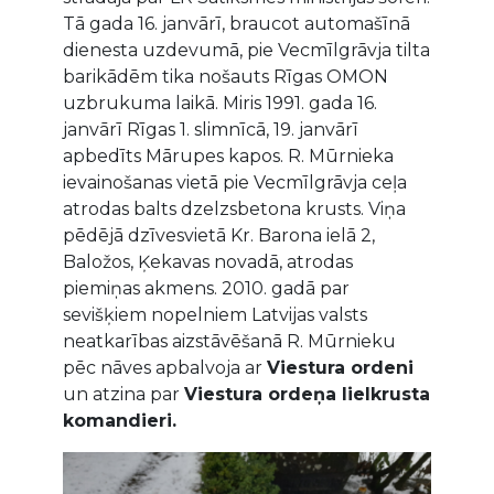
Tā gada 16. janvārī, braucot automašīnā
dienesta uzdevumā, pie Vecmīlgrāvja tilta
barikādēm tika nošauts Rīgas OMON
uzbrukuma laikā. Miris 1991. gada 16.
janvārī Rīgas 1. slimnīcā, 19. janvārī
apbedīts Mārupes kapos. R. Mūrnieka
ievainošanas vietā pie Vecmīlgrāvja ceļa
atrodas balts dzelzsbetona krusts. Viņa
pēdējā dzīvesvietā Kr. Barona ielā 2,
Baložos, Ķekavas novadā, atrodas
piemiņas akmens. 2010. gadā par
sevišķiem nopelniem Latvijas valsts
neatkarības aizstāvēšanā R. Mūrnieku
pēc nāves apbalvoja ar
Viestura ordeni
un atzina par
Viestura ordeņa lielkrusta
komandieri.