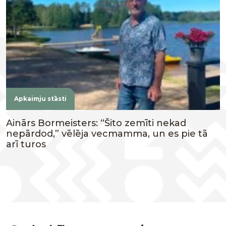
Apkaimju stāsti
Ainārs Bormeisters: “Šito zemīti nekad
nepārdod,” vēlēja vecmamma, un es pie tā
arī turos