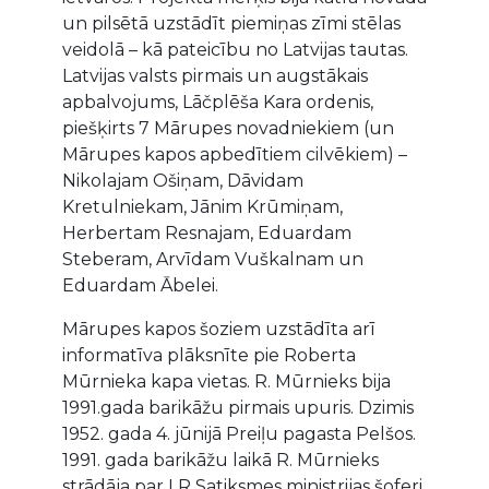
un pilsētā uzstādīt piemiņas zīmi stēlas
veidolā – kā pateicību no Latvijas tautas.
Latvijas valsts pirmais un augstākais
apbalvojums, Lāčplēša Kara ordenis,
piešķirts 7 Mārupes novadniekiem (un
Mārupes kapos apbedītiem cilvēkiem) –
Nikolajam Ošiņam, Dāvidam
Kretulniekam, Jānim Krūmiņam,
Herbertam Resnajam, Eduardam
Steberam, Arvīdam Vuškalnam un
Eduardam Ābelei.
Mārupes kapos šoziem uzstādīta arī
informatīva plāksnīte pie Roberta
Mūrnieka kapa vietas. R. Mūrnieks bija
1991.gada barikāžu pirmais upuris. Dzimis
1952. gada 4. jūnijā Preiļu pagasta Pelšos.
1991. gada barikāžu laikā R. Mūrnieks
strādāja par LR Satiksmes ministrijas šoferi.