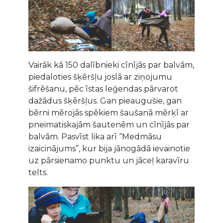
Vairāk kā 150 dalībnieki cīnījās par balvām,
piedaloties šķēršļu joslā ar ziņojumu
šifrēšanu, pēc īstas leģendas pārvarot
dažādus šķēršļus. Gan pieaugušie, gan
bērni mērojās spēkiem šaušanā mērķī ar
pneimatiskajām šautenēm un cīnījās par
balvām. Pasvīst lika arī “Medmāsu
izaicinājums”, kur bija jānogādā ievainotie
uz pārsienamo punktu un jāceļ karavīru
telts.