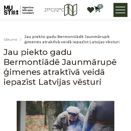
0
21°C
|
12°C
Jau piekto gadu Bermontiādē Jaunmārupē
Sākums
/
ģimenes atraktīvā veidā iepazīst Latvijas vēsturi
Jau piekto gadu
Bermontiādē Jaunmārupē
ģimenes atraktīvā veidā
iepazīst Latvijas vēsturi