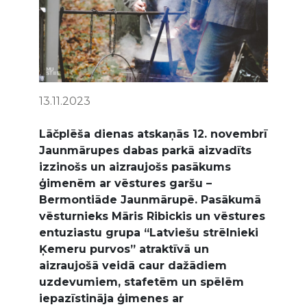
13.11.2023
Lāčplēša dienas atskaņās 12. novembrī
Jaunmārupes dabas parkā aizvadīts
izzinošs un aizraujošs pasākums
ģimenēm ar vēstures garšu –
Bermontiāde Jaunmārupē. Pasākumā
vēsturnieks Māris Ribickis un vēstures
entuziastu grupa “Latviešu strēlnieki
Ķemeru purvos” atraktīvā un
aizraujošā veidā caur dažādiem
uzdevumiem, stafetēm un spēlēm
iepazīstināja ģimenes ar