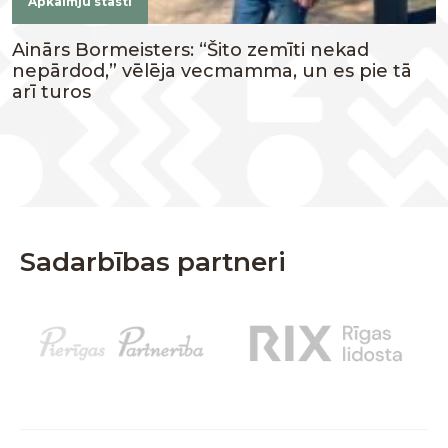
Apkaimju stāsti
Ainārs Bormeisters: “Šito zemīti nekad
nepārdod,” vēlēja vecmamma, un es pie tā
arī turos
Sadarbības partneri