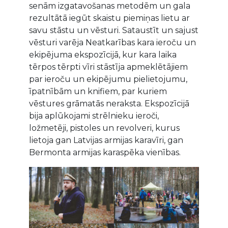
senām izgatavošanas metodēm un gala
rezultātā iegūt skaistu piemiņas lietu ar
savu stāstu un vēsturi. Sataustīt un sajust
vēsturi varēja Neatkarības kara ieroču un
ekipējuma ekspozīcijā, kur kara laika
tērpos tērpti vīri stāstīja apmeklētājiem
par ieroču un ekipējumu pielietojumu,
īpatnībām un knifiem, par kuriem
vēstures grāmatās neraksta. Ekspozīcijā
bija aplūkojami strēlnieku ieroči,
ložmetēji, pistoles un revolveri, kurus
lietoja gan Latvijas armijas karavīri, gan
Bermonta armijas karaspēka vienības.