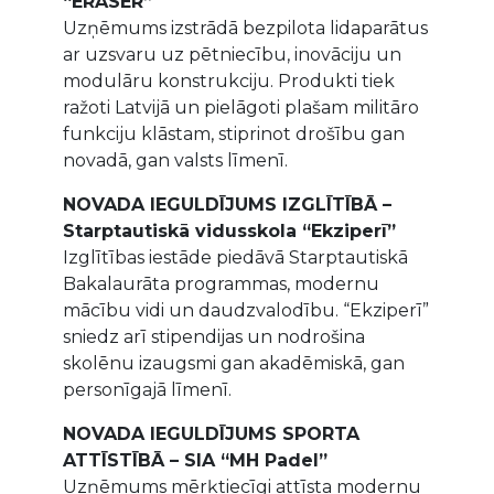
“ERASER”
Uzņēmums izstrādā bezpilota lidaparātus
ar uzsvaru uz pētniecību, inovāciju un
modulāru konstrukciju. Produkti tiek
ražoti Latvijā un pielāgoti plašam militāro
funkciju klāstam, stiprinot drošību gan
novadā, gan valsts līmenī.
NOVADA IEGULDĪJUMS IZGLĪTĪBĀ –
Starptautiskā vidusskola “Ekziperī”
Izglītības iestāde piedāvā Starptautiskā
Bakalaurāta programmas, modernu
mācību vidi un daudzvalodību. “Ekziperī”
sniedz arī stipendijas un nodrošina
skolēnu izaugsmi gan akadēmiskā, gan
personīgajā līmenī.
NOVADA IEGULDĪJUMS SPORTA
ATTĪSTĪBĀ – SIA “MH Padel”
Uzņēmums mērķtiecīgi attīsta modernu