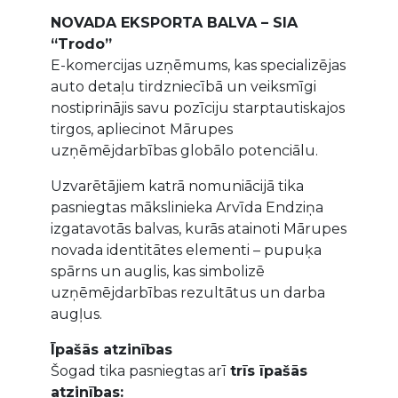
NOVADA EKSPORTA BALVA – SIA
“Trodo”
E-komercijas uzņēmums, kas specializējas
auto detaļu tirdzniecībā un veiksmīgi
nostiprinājis savu pozīciju starptautiskajos
tirgos, apliecinot Mārupes
uzņēmējdarbības globālo potenciālu.
Uzvarētājiem katrā nomuniācijā tika
pasniegtas mākslinieka Arvīda Endziņa
izgatavotās balvas, kurās atainoti Mārupes
novada identitātes elementi – pupuķa
spārns un auglis, kas simbolizē
uzņēmējdarbības rezultātus un darba
augļus.
Īpašās atzinības
Šogad tika pasniegtas arī
trīs īpašās
atzinības: