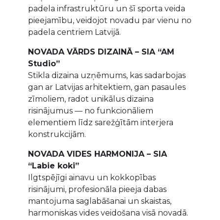
padela infrastruktūru un šī sporta veida
pieejamību, veidojot novadu par vienu no
padela centriem Latvijā.
NOVADA VĀRDS DIZAINĀ – SIA “AM
Studio”
Stikla dizaina uzņēmums, kas sadarbojas
gan ar Latvijas arhitektiem, gan pasaules
zīmoliem, radot unikālus dizaina
risinājumus — no funkcionāliem
elementiem līdz sarežģītām interjera
konstrukcijām.
NOVADA VIDES HARMONIJA – SIA
“Labie koki”
Ilgtspējīgi ainavu un kokkopības
risinājumi, profesionāla pieeja dabas
mantojuma saglabāšanai un skaistas,
harmoniskas vides veidošana visā novadā.