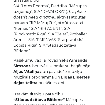
un sadarbību:
SIA “Lotos Pharma”, Biedrībai “Mārupes
uzņēmēji”, SIA “DEVALOKA” (
This place
doesn’t need a name)
, aktīvās atpūtas
parkam “JIP Mārupīte”, atpūtas vietai
“Remeši” SIA “RIR AGENT”, SIA
“Plockmatic Riga”, SIA “Bejas”, Proballer
Arena – SIA “RMF”, VAS “Starptautiskā
Lidosta Rīga”, SIA “Stādaudzētava
Blīdene”.
Pasākumu vadīja novadnieks
Armands
Simsons
, bet svētku noskaņu bagātināja
Aijas Vītoliņas
un pavadošo mūziķu
muzikālā programma un
Līgas Libertes
dejas teātra
priekšnesumi.
Izsakām sirsnīgu pateicību
“Stādaudzētava Blīdene”
Mārupes