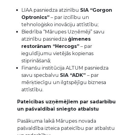
LIAA pasniedza atzinību
SIA “Gorgon
Optronics”
– par izcilību un
tehnoloģisko inovāciju attīstību;
Biedrība “Mārupes Uzņēmēji” savu
atzinību pasniedza
ģimenes
restorānam “Hercogs”
– par
ieguldījumu vietējās kopienas
stiprināšanā;
Finanšu institūcija ALTUM pasniedza
savu specbalvu
SIA “ADK”
– par
mērķtiecīgu un ilgtspējīgu biznesa
attīstību.
Pateicības uzņēmējiem par sadarbību
un pašvaldībai sniegto atbalstu
Pasākuma laikā Mārupes novada
pašvaldība izteica pateicību par atbalstu