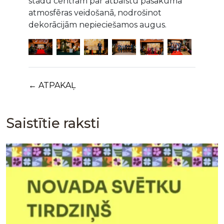
stādu centram par atbalstu pasākuma
atmosfēras veidošanā, nodrošinot
dekorācijām nepieciešamos augus.
← ATPAKAĻ
Saistītie raksti