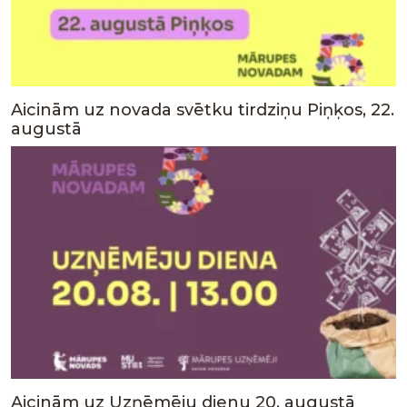
Aicinām uz novada svētku tirdziņu Piņķos, 22.
augustā
Aicinām uz Uzņēmēju dienu 20. augustā