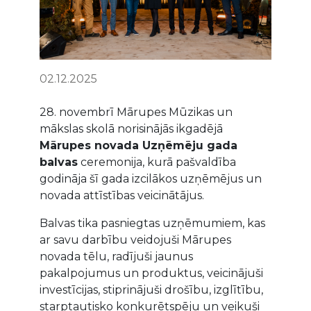
02.12.2025
28. novembrī Mārupes Mūzikas un
mākslas skolā norisinājās ikgadējā
Mārupes novada Uzņēmēju gada
balvas
ceremonija, kurā pašvaldība
godināja šī gada izcilākos uzņēmējus un
novada attīstības veicinātājus.
Balvas tika pasniegtas uzņēmumiem, kas
ar savu darbību veidojuši Mārupes
novada tēlu, radījuši jaunus
pakalpojumus un produktus, veicinājuši
investīcijas, stiprinājuši drošību, izglītību,
starptautisko konkurētspēju un veikuši