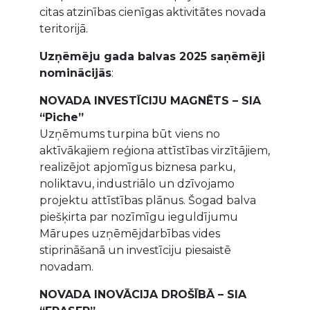
citas atzinības cienīgas aktivitātes novada
teritorijā.
Uzņēmēju gada balvas 2025 saņēmēji
nominācijās
:
NOVADA INVESTĪCIJU MAGNĒTS – SIA
“Piche”
Uzņēmums turpina būt viens no
aktīvākajiem reģiona attīstības virzītājiem,
realizējot apjomīgus biznesa parku,
noliktavu, industriālo un dzīvojamo
projektu attīstības plānus. Šogad balva
piešķirta par nozīmīgu ieguldījumu
Mārupes uzņēmējdarbības vides
stiprināšanā un investīciju piesaistē
novadam.
NOVADA INOVĀCIJA DROŠĪBĀ – SIA