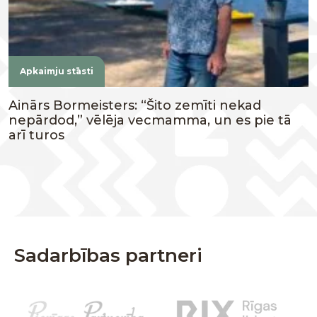
Apkaimju stāsti
Ainārs Bormeisters: “Šito zemīti nekad
nepārdod,” vēlēja vecmamma, un es pie tā
arī turos
Sadarbības partneri