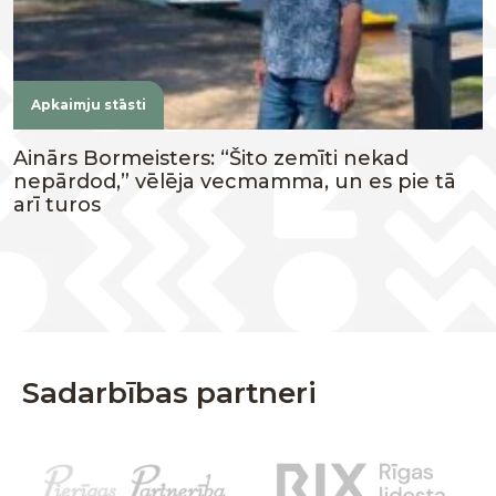
Apkaimju stāsti
Ainārs Bormeisters: “Šito zemīti nekad
nepārdod,” vēlēja vecmamma, un es pie tā
arī turos
Sadarbības partneri