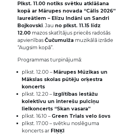
Plkst. 11.00 notiks svētku atklāšana
kopā ar Mārupes novada “Cālis 2026”
laureātiem – Elīzu Indāni un Sandri
Bojkovski
. Jau
no plkst. 11.15 līdz
12.00
mazos skatītājus priecēs radošās
apvienības
Čučumuiža
muzikālā izrāde
“Augsim kopā”.
Programmas turpinājumā:
plkst. 12.00 –
Mārupes Mūzikas un
Mākslas skolas pūtēju orķestra
koncerts
plkst. 12.20 –
izglītības iestāžu
kolektīvu un interešu pulciņu
lielkoncerts “Skan vasara”
plkst. 16.10 –
Green Trials velo šovs
plkst. 17.00 – svētku noslēguma
koncerts ar
FIŅĶI