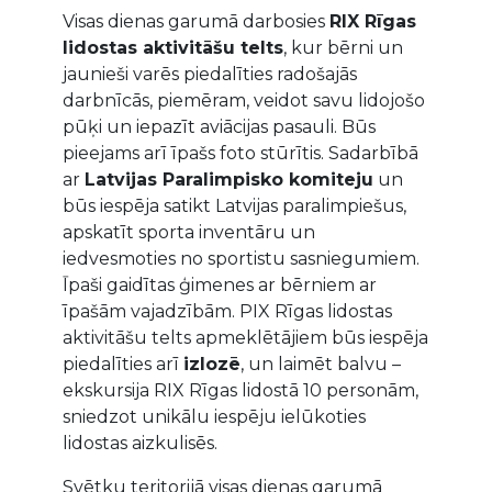
Visas dienas garumā darbosies
RIX Rīgas
lidostas aktivitāšu telts
, kur bērni un
jaunieši varēs piedalīties radošajās
darbnīcās, piemēram, veidot savu lidojošo
pūķi un iepazīt aviācijas pasauli. Būs
pieejams arī īpašs foto stūrītis. Sadarbībā
ar
Latvijas Paralimpisko komiteju
un
būs iespēja satikt Latvijas paralimpiešus,
apskatīt sporta inventāru un
iedvesmoties no sportistu sasniegumiem.
Īpaši gaidītas ģimenes ar bērniem ar
īpašām vajadzībām. PIX Rīgas lidostas
aktivitāšu telts apmeklētājiem būs iespēja
piedalīties arī
izlozē
, un laimēt balvu –
ekskursija RIX Rīgas lidostā 10 personām,
sniedzot unikālu iespēju ielūkoties
lidostas aizkulisēs.
Svētku teritorijā visas dienas garumā