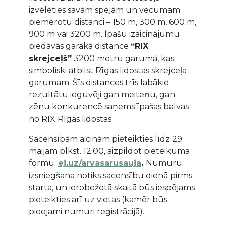
izvēlēties savām spējām un vecumam
piemērotu distanci – 150 m, 300 m, 600 m,
900 m vai 3200 m. Īpašu izaicinājumu
piedāvās garākā distance
“RIX
skrejceļš”
3200 metru garumā, kas
simboliski atbilst Rīgas lidostas skrejceļa
garumam. Šīs distances trīs labākie
rezultātu ieguvēji gan meiteņu, gan
zēnu konkurencē saņems īpašas balvas
no RIX Rīgas lidostas.
Sacensībām aicinām pieteikties līdz 29.
maijam plkst. 12.00, aizpildot pieteikuma
formu:
ej.uz/arvasarusauja
.
Numuru
izsniegšana notiks sacensību dienā pirms
starta, un ierobežotā skaitā būs iespējams
pieteikties arī uz vietas (kamēr būs
pieejami numuri reģistrācijā).