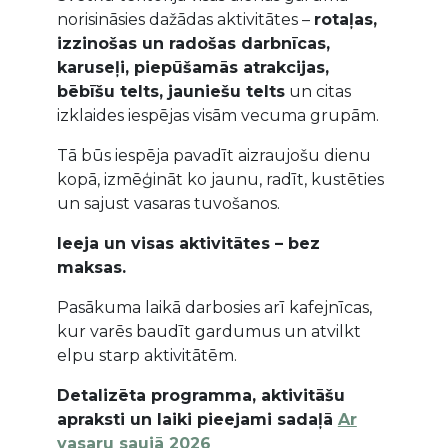
norisināsies dažādas aktivitātes –
rotaļas,
izzinošas un radošas darbnīcas,
karuseļi, piepūšamās atrakcijas,
bēbīšu telts, jauniešu telts
un citas
izklaides iespējas visām vecuma grupām.
Tā būs iespēja pavadīt aizraujošu dienu
kopā, izmēģināt ko jaunu, radīt, kustēties
un sajust vasaras tuvošanos.
Ieeja un visas aktivitātes – bez
maksas.
Pasākuma laikā darbosies arī kafejnīcas,
kur varēs baudīt gardumus un atvilkt
elpu starp aktivitātēm.
Detalizēta programma, aktivitāšu
apraksti un laiki pieejami sadaļā
Ar
vasaru saujā 2026