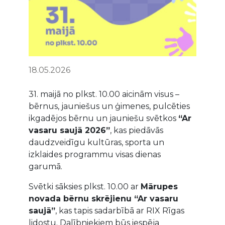
18.05.2026
31. maijā no plkst. 10.00 aicinām visus –
bērnus, jauniešus un ģimenes, pulcēties
ikgadējos bērnu un jauniešu svētkos
“Ar
vasaru saujā 2026”
, kas piedāvās
daudzveidīgu kultūras, sporta un
izklaides programmu visas dienas
garumā.
Svētki sāksies plkst. 10.00 ar
Mārupes
novada bērnu skrējienu “Ar vasaru
saujā”
, kas tapis sadarbībā ar RIX Rīgas
lidostu. Dalībniekiem būs iespēja