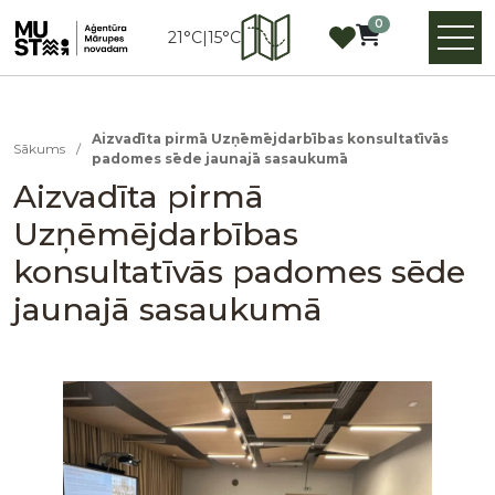
0
21°C
|
15°C
Aizvadīta pirmā Uzņēmējdarbības konsultatīvās
Sākums
/
padomes sēde jaunajā sasaukumā
Aizvadīta pirmā
Uzņēmējdarbības
konsultatīvās padomes sēde
jaunajā sasaukumā