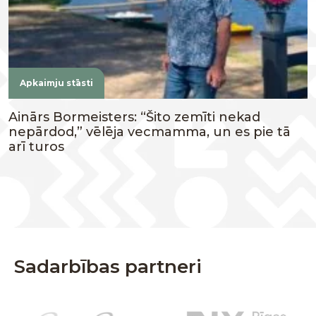
Apkaimju stāsti
Ainārs Bormeisters: “Šito zemīti nekad
nepārdod,” vēlēja vecmamma, un es pie tā
arī turos
Sadarbības partneri