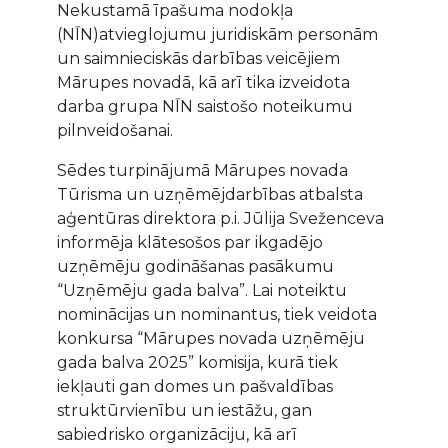
Nekustamā īpašuma nodokļa
(NĪN)atvieglojumu juridiskām personām
un saimnieciskās darbības veicējiem
Mārupes novadā, kā arī tika izveidota
darba grupa NĪN saistošo noteikumu
pilnveidošanai.
Sēdes turpinājumā Mārupes novada
Tūrisma un uzņēmējdarbības atbalsta
aģentūras direktora p.i. Jūlija Sveženceva
informēja klātesošos par ikgadējo
uzņēmēju godināšanas pasākumu
“Uzņēmēju gada balva”. Lai noteiktu
nominācijas un nominantus, tiek veidota
konkursa “Mārupes novada uzņēmēju
gada balva 2025” komisija, kurā tiek
iekļauti gan domes un pašvaldības
struktūrvienību un iestāžu, gan
sabiedrisko organizāciju, kā arī