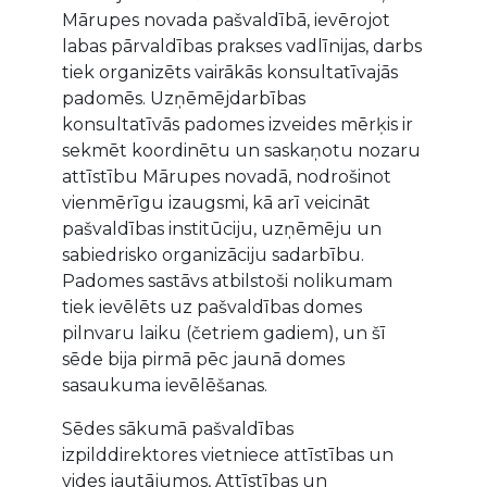
Mārupes novada pašvaldībā, ievērojot
labas pārvaldības prakses vadlīnijas, darbs
tiek organizēts vairākās konsultatīvajās
padomēs. Uzņēmējdarbības
konsultatīvās padomes izveides mērķis ir
sekmēt koordinētu un saskaņotu nozaru
attīstību Mārupes novadā, nodrošinot
vienmērīgu izaugsmi, kā arī veicināt
pašvaldības institūciju, uzņēmēju un
sabiedrisko organizāciju sadarbību.
Padomes sastāvs atbilstoši nolikumam
tiek ievēlēts uz pašvaldības domes
pilnvaru laiku (četriem gadiem), un šī
sēde bija pirmā pēc jaunā domes
sasaukuma ievēlēšanas.
Sēdes sākumā pašvaldības
izpilddirektores vietniece attīstības un
vides jautājumos, Attīstības un