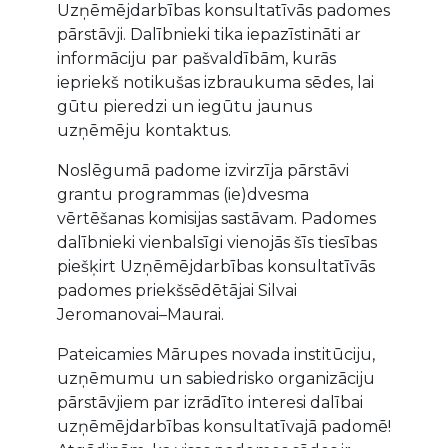
Uzņēmējdarbības konsultatīvās padomes
pārstāvji. Dalībnieki tika iepazīstināti ar
informāciju par pašvaldībām, kurās
iepriekš notikušas izbraukuma sēdes, lai
gūtu pieredzi un iegūtu jaunus
uzņēmēju kontaktus.
Noslēgumā padome izvirzīja pārstāvi
grantu programmas (ie)dvesma
vērtēšanas komisijas sastāvam. Padomes
dalībnieki vienbalsīgi vienojās šīs tiesības
piešķirt Uzņēmējdarbības konsultatīvās
padomes priekšsēdētājai Silvai
Jeromanovai–Maurai.
Pateicamies Mārupes novada institūciju,
uzņēmumu un sabiedrisko organizāciju
pārstāvjiem par izrādīto interesi dalībai
uzņēmējdarbības konsultatīvajā padomē!