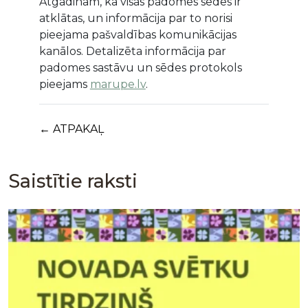
Atgādinām, ka visas padomes sēdes ir
atklātas, un informācija par to norisi
pieejama pašvaldības komunikācijas
kanālos. Detalizēta informācija par
padomes sastāvu un sēdes protokols
pieejams
marupe.lv
.
← ATPAKAĻ
Saistītie raksti