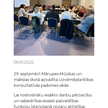
06.10.2025
29. septembrī Mārupes Mūzikas un
mākslas skolā aizvadīta Uzņēmējdarbības
konsultatīvās padomes sēde.
Lai nodrošinātu iesākto darbu pēctecību
un sabiedrības iesaisti pašvaldības
funkciju īstenošanā nozaru attīstībai,