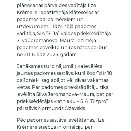
plānošanas pārvaldes vadītāja Ilze
Krēmere, iepazīstināja klātesošos ar
padomes darba mērķiem un
uzdevumiem. Līdzšinējā padomes
vadītāja, SIA “SilJa” valdes priekšsēdētāja
Silva Jeromanova–Maura, iezīmēja
padomes paveikto un rosinātos darbus
no 2016. līdz 2025. gadam.
Sanāksmes turpinājumā tika ievēlēts
jaunais padomes sastāvs, kurā šobrīd ir 18
dalībnieki, saglabājot vēl divas vakantas
vietas. Par padomes priekšsēdētāju tika
ievēlēta Silva Jeromanova–Maura, bet par
priekšsēdētājas vietnieku – SIA “Bizpro”
pārstāvis Normunds Čizevskis.
Pēc padomes sastāva ievēlēšanas, Ilze
Krēmere sniedza informāciju par