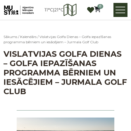
0
11°C
|
21°C
Sākums
/
Kalendārs
/
Vislatvijas Golfa Dienas – Golfa iepazīšanas
programma bērniem un iesācējiem – Jurmala Golf Club
VISLATVIJAS GOLFA DIENAS
– GOLFA IEPAZĪŠANAS
PROGRAMMA BĒRNIEM UN
IESĀCĒJIEM – JURMALA GOLF
CLUB