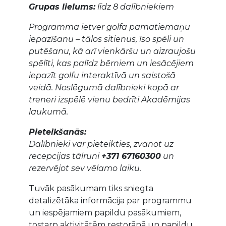
Grupas lielums:
līdz 8 dalībniekiem
Programma ietver golfa pamatiemaņu
iepazīšanu – tālos sitienus, īso spēli un
putēšanu, kā arī vienkāršu un aizraujošu
spēlīti, kas palīdz bērniem un iesācējiem
iepazīt golfu interaktīvā un saistošā
veidā. Noslēgumā dalībnieki kopā ar
treneri izspēlē vienu bedrīti Akadēmijas
laukumā.
Pieteikšanās:
Dalībnieki var pieteikties, zvanot uz
recepcijas tālruni
+371 67160300
un
rezervējot sev vēlamo laiku.
Tuvāk pasākumam tiks sniegta
detalizētāka informācija par programmu
un iespējamiem papildu pasākumiem,
tostarp aktivitātēm restorānā un papildu