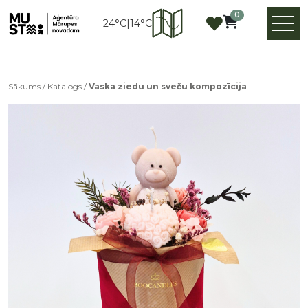
0
24°C
|
14°C
Sākums
/
Katalogs
/
Vaska ziedu un sveču kompozīcija