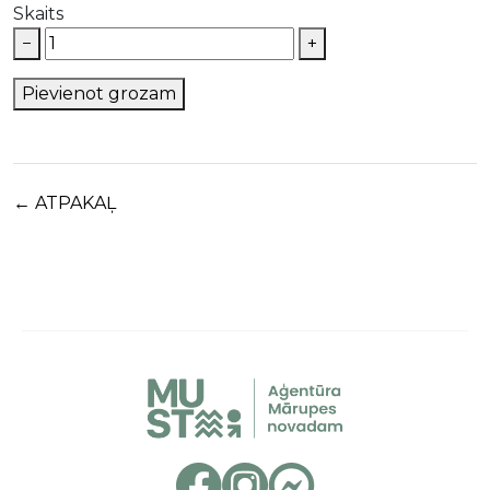
Skaits
−
+
Pievienot grozam
← ATPAKAĻ