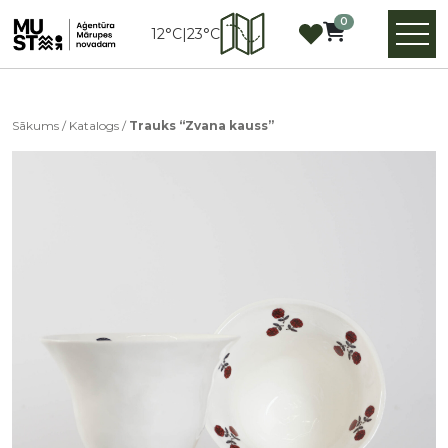
0
12°C
|
23°C
Sākums
/
Katalogs
/
Trauks “Zvana kauss”