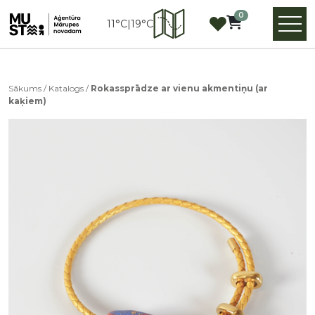
0
11°C
|
19°C
Sākums
/
Katalogs
/
Rokassprādze ar vienu akmentiņu (ar
kaķiem)