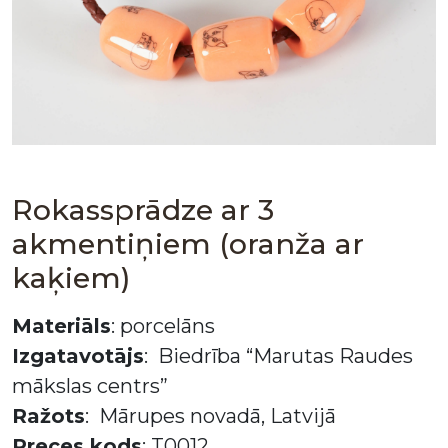
Rokassprādze ar 3
akmentiņiem (oranža ar
kaķiem)
Materiāls
: porcelāns
Izgatavotājs
: Biedrība “Marutas Raudes
mākslas centrs”
Ražots
: Mārupes novadā, Latvijā
Preces kods
: T0012