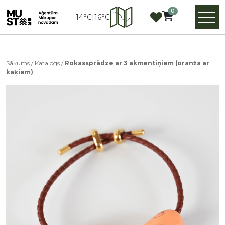
0
14°C
|
16°C
Sākums
/
Katalogs
/
Rokassprādze ar 3 akmentiņiem (oranža ar
kaķiem)