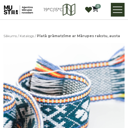
0
19°C
|
15°C
Sākums
/
Katalogs
/
Platā grāmatzīme ar Mārupes rakstu, austa