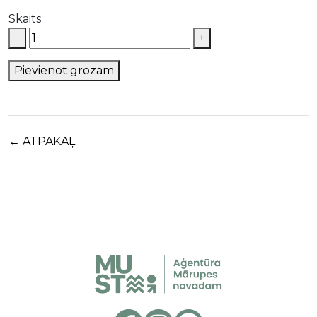
Skaits
−
+
Pievienot grozam
← ATPAKAĻ