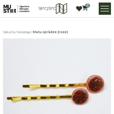
0
18°C
|
15°C
Sākums
/
Katalogs
/
Matu sprādze (roze)