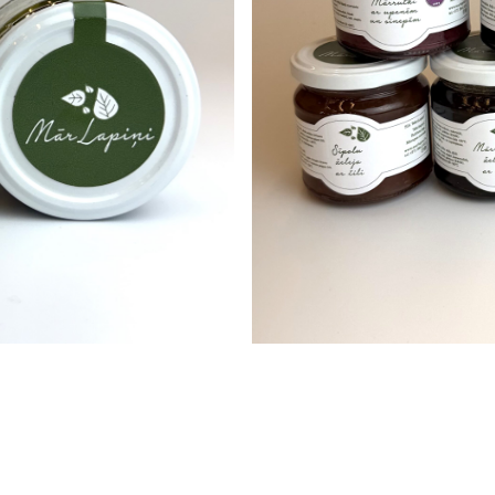
Cena
Skaits
−
Pievienot grozam