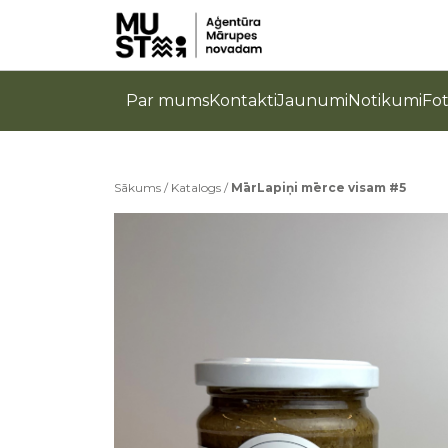
Par mums
Kontakti
Jaunumi
Notikumi
Fo
Sākums
/
Katalogs
/
MārLapiņi mērce visam #5