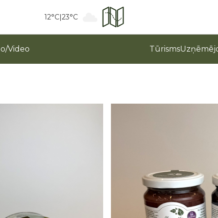
12°C
|
23°C
to/Video
Tūrisms
Uzņēmējd
MārLapiņi
Daudzums: 180 g
Ražotājs: SIA MārLapiņi
Ražots: Mārupes novadā, La
Preces kods: T0212
Cena: 5,00 EUR