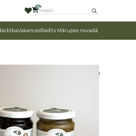
0
arbība
Vakances
Radīts Mārupes novadā
 mērce visam #5
tvijā