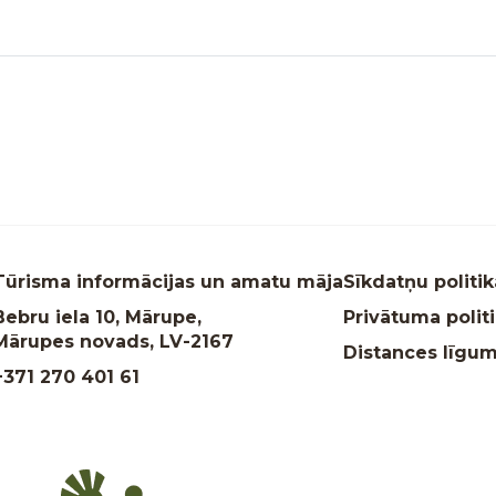
Tūrisma informācijas un amatu māja
Sīkdatņu politik
Bebru iela 10, Mārupe,
Privātuma polit
Mārupes novads, LV-2167
Distances līgu
+371 270 401 61