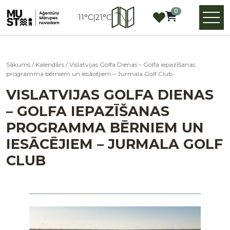
0
11°C
|
21°C
Sākums
/
Kalendārs
/
Vislatvijas Golfa Dienas – Golfa iepazīšanas
programma bērniem un iesācējiem – Jurmala Golf Club
VISLATVIJAS GOLFA DIENAS
– GOLFA IEPAZĪŠANAS
PROGRAMMA BĒRNIEM UN
IESĀCĒJIEM – JURMALA GOLF
CLUB