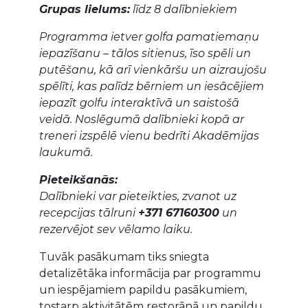
Grupas lielums:
līdz 8 dalībniekiem
Programma ietver golfa pamatiemaņu
iepazīšanu – tālos sitienus, īso spēli un
putēšanu, kā arī vienkāršu un aizraujošu
spēlīti, kas palīdz bērniem un iesācējiem
iepazīt golfu interaktīvā un saistošā
veidā. Noslēgumā dalībnieki kopā ar
treneri izspēlē vienu bedrīti Akadēmijas
laukumā.
Pieteikšanās:
Dalībnieki var pieteikties, zvanot uz
recepcijas tālruni
+371 67160300
un
rezervējot sev vēlamo laiku.
Tuvāk pasākumam tiks sniegta
detalizētāka informācija par programmu
un iespējamiem papildu pasākumiem,
tostarp aktivitātēm restorānā un papildu