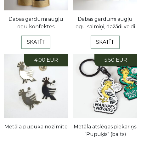
Dabas gardumi augļu
Dabas gardumi augļu
ogu konfektes
ogu salmiņi, dažādi veidi
SKATĪT
SKATĪT
4,00 EUR
5,50 EUR
Metāla pupuķa nozīmīte
Metāla atslēgas piekariņš
“Pupuķis” (balts)