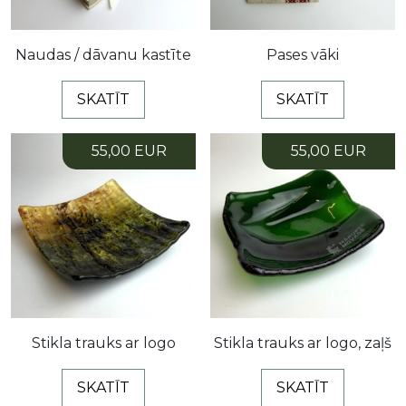
Naudas / dāvanu kastīte
Pases vāki
SKATĪT
SKATĪT
55,00 EUR
55,00 EUR
Stikla trauks ar logo
Stikla trauks ar logo, zaļš
SKATĪT
SKATĪT