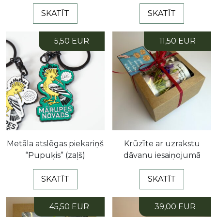
SKATĪT
SKATĪT
5,50 EUR
11,50 EUR
Metāla atslēgas piekariņš
Krūzīte ar uzrakstu
“Pupuķis” (zaļš)
dāvanu iesaiņojumā
SKATĪT
SKATĪT
45,50 EUR
39,00 EUR