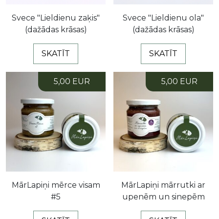
Svece "Lieldienu zaķis"
Svece "Lieldienu ola"
(dažādas krāsas)
(dažādas krāsas)
SKATĪT
SKATĪT
5,00 EUR
5,00 EUR
MārLapiņi mērce visam
MārLapiņi mārrutki ar
#5
upenēm un sinepēm