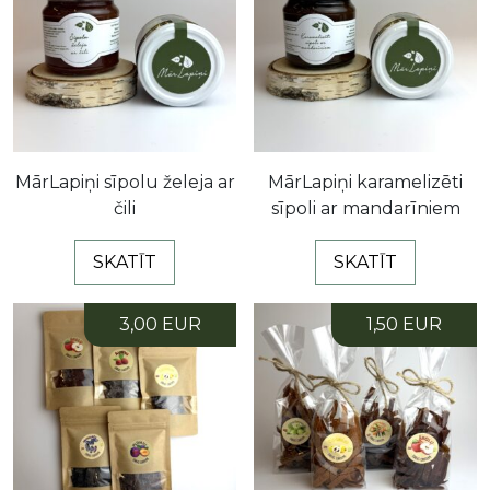
MārLapiņi sīpolu želeja ar
MārLapiņi karamelizēti
čili
sīpoli ar mandarīniem
SKATĪT
SKATĪT
3,00 EUR
1,50 EUR