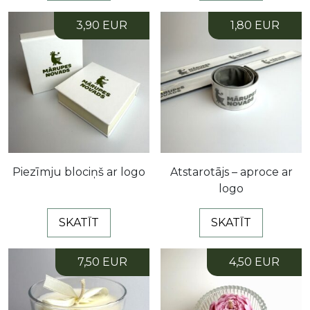
3,90 EUR
1,80 EUR
Piezīmju blociņš ar logo
Atstarotājs – aproce ar
logo
SKATĪT
SKATĪT
7,50 EUR
4,50 EUR