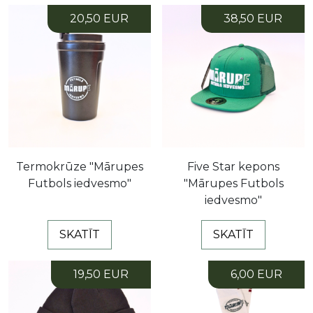
20,50 EUR
38,50 EUR
Termokrūze "Mārupes
Five Star kepons
Futbols iedvesmo"
"Mārupes Futbols
iedvesmo"
SKATĪT
SKATĪT
19,50 EUR
6,00 EUR