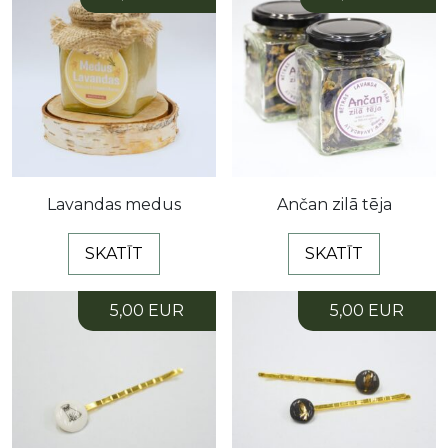
Lavandas medus
Ančan zilā tēja
SKATĪT
SKATĪT
5,00 EUR
5,00 EUR