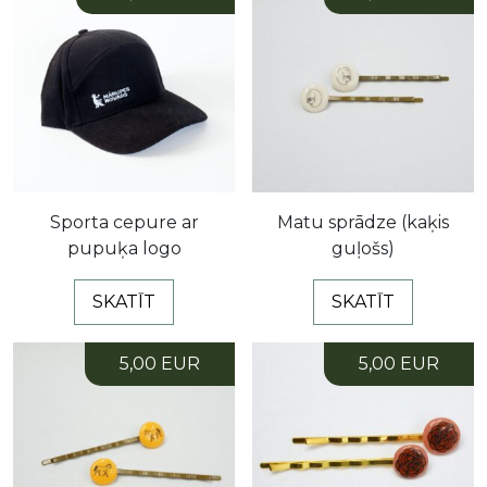
Sporta cepure ar
Matu sprādze (kaķis
pupuķa logo
guļošs)
SKATĪT
SKATĪT
5,00 EUR
5,00 EUR