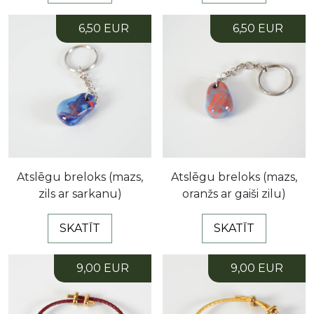
6,50 EUR
6,50 EUR
Atslēgu breloks (mazs,
Atslēgu breloks (mazs,
zils ar sarkanu)
oranžs ar gaiši zilu)
SKATĪT
SKATĪT
9,00 EUR
9,00 EUR