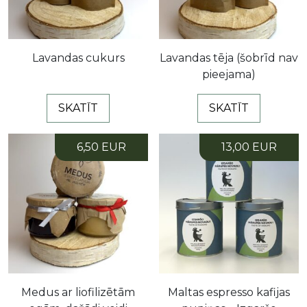
Lavandas cukurs
Lavandas tēja (šobrīd nav
pieejama)
SKATĪT
SKATĪT
6,50 EUR
13,00 EUR
Medus ar liofilizētām
Maltas espresso kafijas