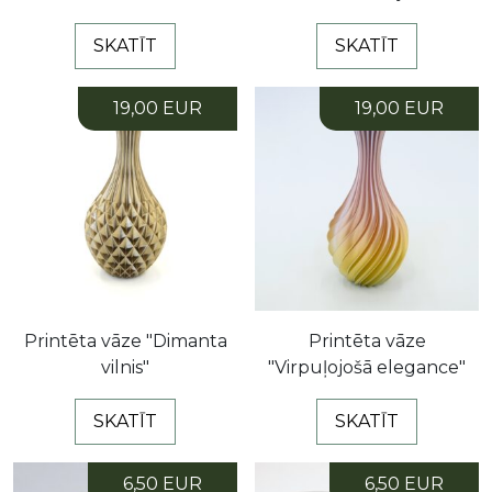
SKATĪT
SKATĪT
19,00 EUR
19,00 EUR
Printēta vāze "Dimanta
Printēta vāze
vilnis"
"Virpuļojošā elegance"
SKATĪT
SKATĪT
6,50 EUR
6,50 EUR