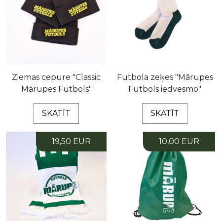
Ziemas cepure "Classic
Futbola zeķes "Mārupes
Mārupes Futbols"
Futbols iedvesmo"
SKATĪT
SKATĪT
19,50 EUR
10,00 EUR