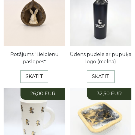
Rotājums "Lieldienu
Ūdens pudele ar pupuķa
paslēpes"
logo (melna)
SKATĪT
SKATĪT
26,00 EUR
32,50 EUR