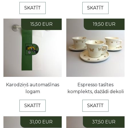
SKATĪT
SKATĪT
15,50 EUR
19,50 EUR
Karodziņš automašīnas
Espresso tasītes
logam
komplekts, dažādi dekoli
SKATĪT
SKATĪT
31,00 EUR
37,50 EUR