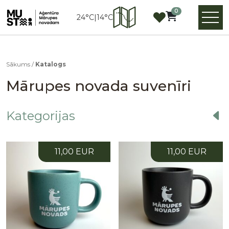
0
24°C
|
14°C
Sākums
/
Katalogs
Mārupes novada suvenīri
Kategorijas
11,00 EUR
11,00 EUR