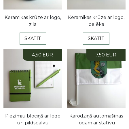
Keramikas krūze ar logo,
Keramikas krūze ar logo,
zila
pelēka
SKATĪT
SKATĪT
4,50 EUR
7,50 EUR
Piezīmju blociņš ar logo
Karodziņš automašīnas
un pildspalvu
logam ar statīvu