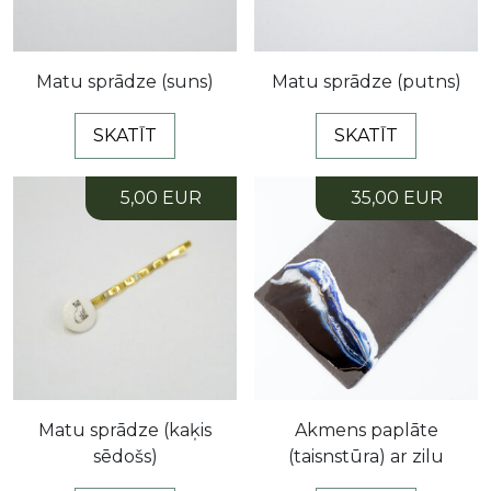
Matu sprādze (suns)
Matu sprādze (putns)
SKATĪT
SKATĪT
5,00 EUR
35,00 EUR
Matu sprādze (kaķis
Akmens paplāte
sēdošs)
(taisnstūra) ar zilu