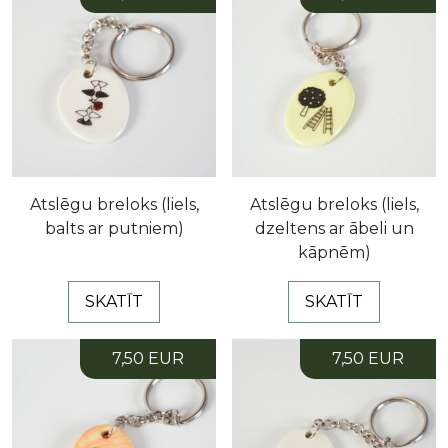
Atslēgu breloks (liels,
Atslēgu breloks (liels,
balts ar putniem)
dzeltens ar ābeli un
kāpnēm)
SKATĪT
SKATĪT
7,50 EUR
7,50 EUR