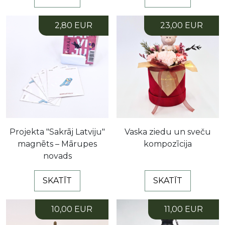
2,80 EUR
23,00 EUR
Projekta "Sakrāj Latviju"
Vaska ziedu un sveču
magnēts – Mārupes
kompozīcija
novads
SKATĪT
SKATĪT
10,00 EUR
11,00 EUR