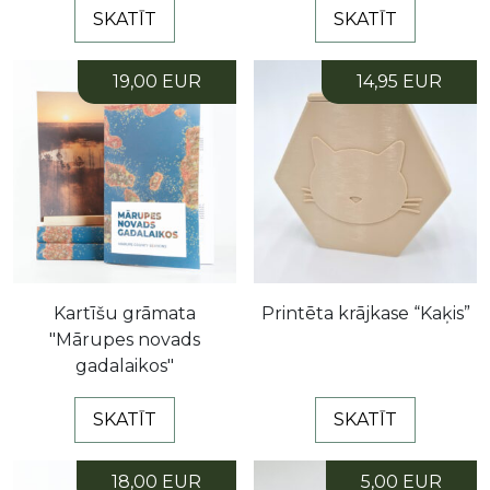
SKATĪT
SKATĪT
19,00 EUR
14,95 EUR
Kartīšu grāmata
Printēta krājkase “Kaķis”
"Mārupes novads
gadalaikos"
SKATĪT
SKATĪT
18,00 EUR
5,00 EUR