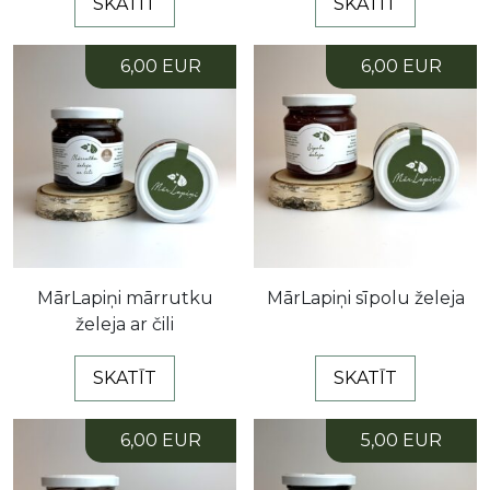
SKATĪT
SKATĪT
6,00 EUR
6,00 EUR
MārLapiņi mārrutku
MārLapiņi sīpolu želeja
želeja ar čili
SKATĪT
SKATĪT
6,00 EUR
5,00 EUR