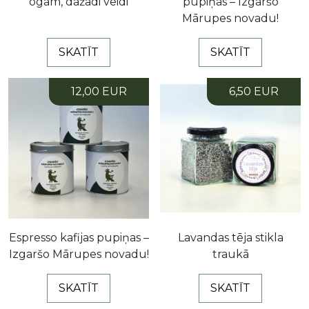
ogām, dažādi veidi
pupiņas – Izgaršo
Mārupes novadu!
SKATĪT
SKATĪT
12,00 EUR
6,50 EUR
Espresso kafijas pupiņas –
Lavandas tēja stikla
Izgaršo Mārupes novadu!
traukā
SKATĪT
SKATĪT