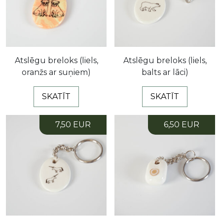
Atslēgu breloks (liels,
Atslēgu breloks (liels,
oranžs ar suņiem)
balts ar lāci)
SKATĪT
SKATĪT
7,50 EUR
6,50 EUR