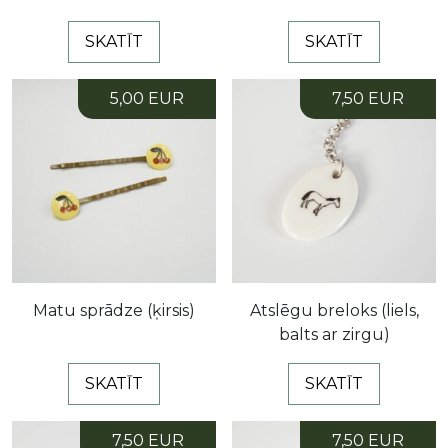
SKATĪT
SKATĪT
5,00 EUR
7,50 EUR
Matu sprādze (ķirsis)
Atslēgu breloks (liels,
balts ar zirgu)
SKATĪT
SKATĪT
7,50 EUR
7,50 EUR