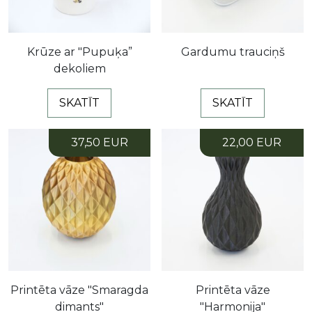
Krūze ar "Pupuķa”
Gardumu trauciņš
dekoliem
SKATĪT
SKATĪT
37,50 EUR
22,00 EUR
Printēta vāze "Smaragda
Printēta vāze
dimants"
"Harmonija"