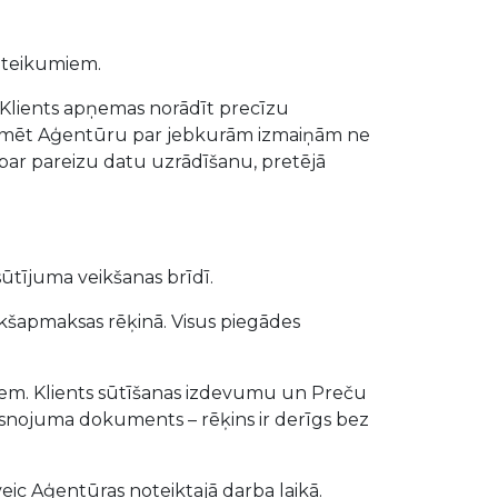
oteikumiem.
, Klients apņemas norādīt precīzu
nformēt Aģentūru par jebkurām izmaiņām ne
gs par pareizu datu uzrādīšanu, pretējā
sūtījuma veikšanas brīdī.
ekšapmaksas rēķinā. Visus piegādes
ifiem. Klients sūtīšanas izdevumu un Preču
aisnojuma dokuments – rēķins ir derīgs bez
ic Aģentūras noteiktajā darba laikā.