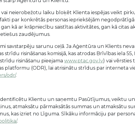
ldei starp Aģentūru un Klientu.
vai neierobežotu laiku bloķēt Klienta iespējas veikt pirk
ti fakti par konkrētās personas iepriekšējām negodprātī
an kā ar krāpniecību saistītas aktivitātes, gan kā citas a
 netiešus zaudējumus.
āmi savstarpēju sarunu ceļā. Ja Aģentūra un Klients nevar 
strīdu risināšanas komisijā, kas atrodas Brīvības iela 55, R
r strīdu risināšanu pieejama
www.ptac.gov.lv
) vai vērsties
as platformu (ODR), lai atrisinātu strīdus par interneta v
rs/odr/
.
 lai identificētu Klientu un saņemtu Pasūtījumus, veiktu
ēķinus, atmaksātu pārmaksātās summas un atmaksātu sum
mus, kas izriet no Līguma. Sīkāku informāciju par person
litika/
.