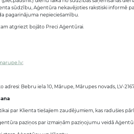
 15 (piecpadsmit) dienu laikā no sūdzības saņemšanas dien
ienta sūdzību, Aģentūra nekavējoties rakstiski informē p
šāda pagarinājuma nepieciešamību.
ntam atgriezt bojāto Preci Aģentūrai.
arupe.lv
;
sko adresi: Bebru iela 10, Mārupe, Mārupes novads, LV-2167
šana
tikai par Klienta tiešajiem zaudējumiem, kas radušies pā
 Aģentūra paziņos par izmaiņām paziņojumu veidā Aģentūr