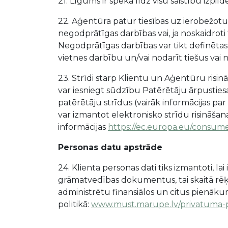
21. Līgums ir spēkā līdz visu saistību izpi
22. Aģentūra patur tiesības uz ierobežotu 
negodprātīgas darbības vai, ja noskaidro
Negodprātīgas darbības var tikt definētas g
vietnes darbību un/vai nodarīt tiešus vai
23. Strīdi starp Klientu un Aģentūru risin
var iesniegt sūdzību Patērētāju ārpustiesas 
patērētāju strīdus (vairāk informācijas pa
var izmantot elektronisko strīdu risināšan
informācijas
https://ec.europa.eu/consume
Personas datu apstrāde
24. Klienta personas dati tiks izmantoti,
grāmatvedības dokumentus, tai skaitā r
administrētu finansiālos un citus pienāku
politikā:
www.must.marupe.lv/privatuma-po