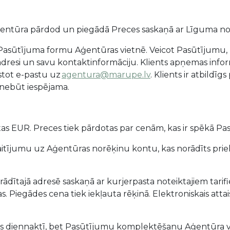
 Aģentūra pārdod un piegādā Preces saskaņā ar Līguma n
gu Pasūtījuma formu Aģentūras vietnē. Veicot Pasūtījumu
es adresi un savu kontaktinformāciju. Klients apņemas i
stot e-pastu uz
agentura@marupe.lv
. Klients ir atbildī
 nebūt iespējama.
tas EUR. Preces tiek pārdotas par cenām, kas ir spēkā Pa
kaitījumu uz Aģentūras norēķinu kontu, kas norādīts pri
orādītajā adresē saskaņā ar kurjerpasta noteiktajiem tar
 Piegādes cena tiek iekļauta rēķinā. Elektroniskais att
das diennaktī, bet Pasūtījumu komplektēšanu Aģentūra ve