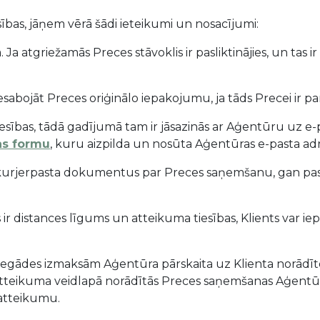
sības, jāņem vērā šādi ieteikumi un nosacījumi:
 Ja atgriežamās Preces stāvoklis ir pasliktinājies, un tas i
sabojāt Preces oriģinālo iepakojumu, ja tāds Precei ir pa
tiesības, tādā gadījumā tam ir jāsazinās ar Aģentūru uz e-
as formu
, kuru aizpilda un nosūta Aģentūras e-pasta adr
n kurjerpasta dokumentus par Preces saņemšanu, gan p
s ir distances līgums un atteikuma tiesības, Klients var ie
piegādes izmaksām Aģentūra pārskaita uz Klienta norādī
atteikuma veidlapā norādītās Preces saņemšanas Aģentūr
 atteikumu.