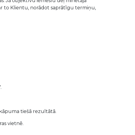
as. Ja objektīvu iemeslu dēļ minētajā
ar to Klientu, norādot saprātīgu termiņu,
.
rkāpuma tiešā rezultātā.
as vietnē.