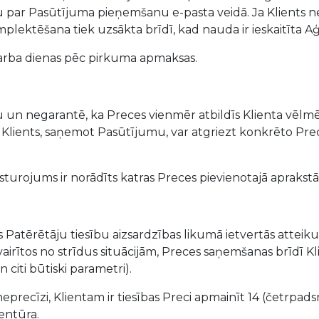
 par Pasūtījuma pieņemšanu e-pasta veidā. Ja Klients n
lektēšana tiek uzsākta brīdī, kad nauda ir ieskaitīta A
 darba dienas pēc pirkuma apmaksas.
un negarantē, ka Preces vienmēr atbildīs Klienta vēlm
ti, Klients, saņemot Pasūtījumu, var atgriezt konkrēto P
sturojums ir norādīts katras Preces pievienotajā aprakstā
s Patērētāju tiesību aizsardzības likumā ietvertās atteiku
airītos no strīdus situācijām, Preces saņemšanas brīdī Klie
iti būtiski parametri).
eprecīzi, Klientam ir tiesības Preci apmainīt 14 (četrpads
entūra.