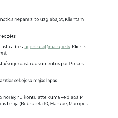
r noticis nepareizi to uzglabājot, Klientam
redzēts.
pasta adresi
agentura@marupe.lv
. Klients
esi.
asta/kurjerpasta dokumentus par Preces
pazīties sekojošā mājas lapas
to norēķinu kontu atteikuma veidlapā 14
as birojā (Bebru iela 10, Mārupe, Mārupes