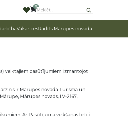
0
arbība
Vakances
Radīts Mārupes novadā
ts) veiktajiem pasūtījumiem, izmantojot
ārzinis ir Mārupes novada Tūrisma un
, Mārupe, Mārupes novads, LV-2167,
eikumiem. Ar Pasūtījuma veikšanas brīdi