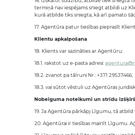
16. Izskatot sūdzību, atbilde tiek sniegta
termiņā nav iespējams sniegt atbildi uz Kl
kurā atbilde tiks sniegta, kā arī pamato 
17. Aģentūra patur tiesības pieprasīt Klie
Klientu apkalpošana
18. Klients var sazināties ar Aģentūru:
18.1. rakstot uz e-pasta adresi:
agentura@m
18.2. zvanot pa tālruni Nr.: +371 29537466;
18.3. vai sūtot vēstuli uz Aģentūras juridi
Nobeiguma noteikumi un strīdu izšķir
19. Ja Aģentūra pārkāpj Līgumu, tā atbild 
20. Aģentūrai ir tiesības mainīt Līgumu.