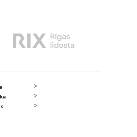
a
ika
ms