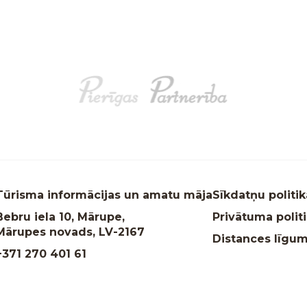
Tūrisma informācijas un amatu māja
Sīkdatņu politik
Bebru iela 10, Mārupe,
Privātuma polit
Mārupes novads, LV-2167
Distances līgu
+371 270 401 61