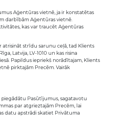
umus Aģentūras vietnē, ja ir konstatētas
gām darbībām Aģentūras vietnē.
ktivitātes, kas var traucēt Aģentūras
atrisināt strīdu sarunu ceļā, tad Klients
īga, Latvija, LV-1010 un kas risina
 tiesā. Papildus iepriekš norādītajam, Klients
ietnē pirktajām Precēm. Vairāk
 un piegādātu Pasūtījumus, sagatavotu
mas par atgrieztajām Precēm, lai
as datu apstrādi skatiet Privātuma