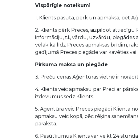
Vispārīgie noteikumi
1. Klients pasūta, pērk un apmaksā, bet
2. Klients pērk Preces, aizpildot attiecī
informāciju, t.i., vārdu, uzvārdu, piegād
vēlāk kā līdz Preces apmaksas brīdim, rak
gadījumā Preces piegāde var kavēties vai
Pirkuma maksa un piegāde
3. Preču cenas Aģentūras vietnē ir norādī
4. Klients veic apmaksu par Preci ar pārs
izdevumus sedz Klients.
5. Aģentūra veic Preces piegādi Klienta n
apmaksu veic kopā, pēc rēķina saņemšanas.
paraksta.
6. Pasūtījumus Klients var veikt 24 stun