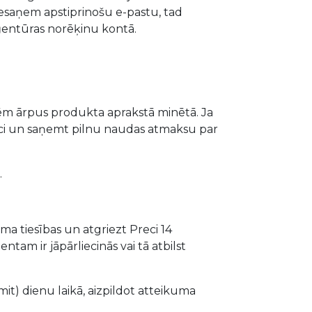
esaņem apstiprinošu e-pastu, tad
ģentūras norēķinu kontā.
ēm ārpus produkta aprakstā minētā. Ja
reci un saņemt pilnu naudas atmaksu par
.
ma tiesības un atgriezt Preci 14
ntam ir jāpārliecinās vai tā atbilst
mit) dienu laikā, aizpildot atteikuma