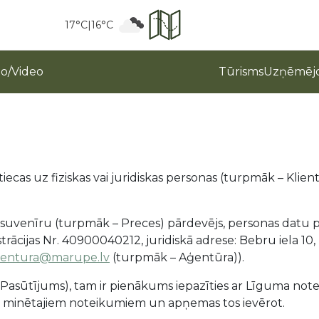
17°C
|
16°C
to/Video
Tūrisms
Uzņēmējd
ecas uz fiziskas vai juridiskas personas (turpmāk – Klien
uvenīru (turpmāk – Preces) pārdevējs, personas datu p
rācijas Nr. 40900040212, juridiskā adrese: Bebru iela 10
entura@marupe.lv
(turpmāk – Aģentūra)).
 Pasūtījums), tam ir pienākums iepazīties ar Līguma not
riekš minētajiem noteikumiem un apņemas tos ievērot.