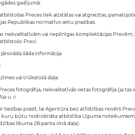
piegādes gadījumā:
eatbilstošas Preces tiek aizstātas vai atgrieztas, pamatojo
as Republikas normatīvo aktu prasības.
par nekvalitatīvām vai nepilnīgas komplektācijas Precēm, 
atbilstošo Preci.
i jānorāda šāda informācija:
;
zīmes vai trūkstošā daļa;
 Preces fotogrāfija, nekvalitatīvās vietas fotogrāfija (ja ta
ja u. c.
 ir tiesības prasīt, lai Aģentūra bez atlīdzības novērš P
ar kuru būtu nodrošināta atbilstība Līguma noteikumiem
rdzības likuma 28.panta otrā daļa).