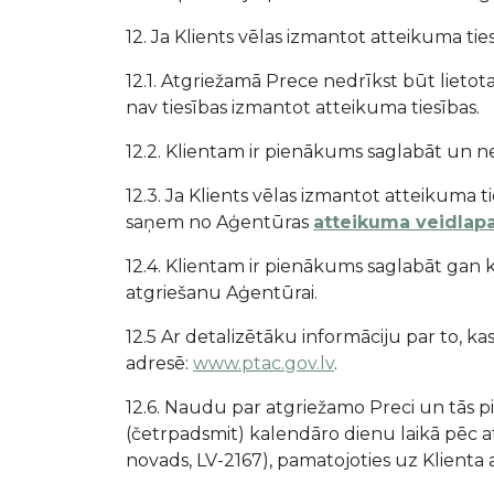
12. Ja Klients vēlas izmantot atteikuma tie
12.1. Atgriežamā Prece nedrīkst būt lietota.
nav tiesības izmantot atteikuma tiesības.
12.2. Klientam ir pienākums saglabāt un ne
12.3. Ja Klients vēlas izmantot atteikuma 
saņem no Aģentūras
atteikuma veidlap
12.4. Klientam ir pienākums saglabāt ga
atgriešanu Aģentūrai.
12.5 Ar detalizētāku informāciju par to, ka
adresē:
www.ptac.gov.lv
.
12.6. Naudu par atgriežamo Preci un tās 
(četrpadsmit) kalendāro dienu laikā pēc 
novads, LV-2167), pamatojoties uz Klienta