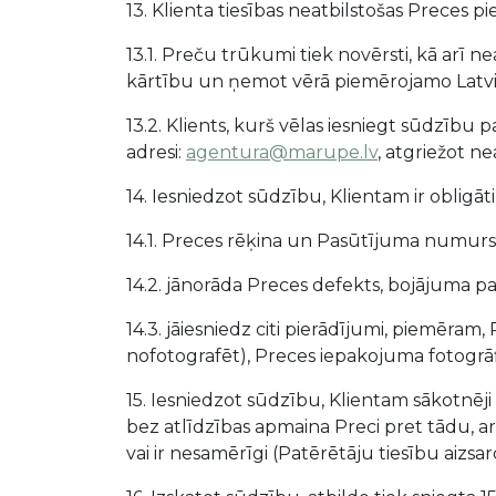
13. Klienta tiesības neatbilstošas Preces 
13.1. Preču trūkumi tiek novērsti, kā arī n
kārtību un ņemot vērā piemērojamo Latvij
13.2. Klients, kurš vēlas iesniegt sūdzību 
adresi:
agentura@marupe.lv
, atgriežot ne
14. Iesniedzot sūdzību, Klientam ir obligāt
14.1. Preces rēķina un Pasūtījuma numurs
14.2. jānorāda Preces defekts, bojājuma pa
14.3. jāiesniedz citi pierādījumi, piemēram,
nofotografēt), Preces iepakojuma fotogrāfi
15. Iesniedzot sūdzību, Klientam sākotnēji
bez atlīdzības apmaina Preci pret tādu, 
vai ir nesamērīgi (Patērētāju tiesību aizsa