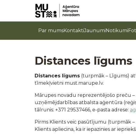
Par mums
Kontakti
Jaunumi
Notikumi
Fo
Distances līgums
Distances līgums
(turpmāk – Līgums) atti
tīmekļvietni must.marupe.lv.
Mārupes novadu reprezentējošo preču – s
uzņēmējdarbības atbalsta aģentūra (reģist
tālrunis: +371 29537466, e-pasta adrese:
ag
Pirms Klients veic pasūtījumu (turpmāk –
Klients apliecina, ka ir iepazinies ar iep