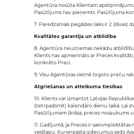
Aģentūra nosūta Klientam apstiprinājumu
Pasūtījums nav pieņemts. Pasūtījuma komp
7. Paredzamais piegādes laiks ir 2 (divas)
Kvalitātes garantija un atbildība
8. Aģentūra neuzņemas nekādu atbildību 
Klients nav apmierināts ar Preces kvalitā
konkrēto Preci.
9. Visu Aģentūras vietnē tirgoto preču rak
Atgriešanas un atteikuma tiesības
10. Klients var izmantot Latvijas Republika
(četrpadsmit) kalendāro dienu laikā. Lai izv
Pasūtījumam (krāsa, preces nosaukums un c
11. Gadījumā, ja Preces ir sakomplektētas n
veidlapu. Kurjerpasta izdevumus sedz Aģ